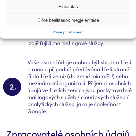
Elutasítás
Příjemci osobních údajů jsou osoby
podílející se na dodání
Előre beállítások megjelenítése
zboží/služeb/realizaci plateb na základě
smlouvy, zajišťující provozování služby a
Privacy Statement
další služby v souvislosti s provozováním
,zajišťující marketingové služby.
Vaše osobní údaje mohou být sbírána třetí
stranou, případně předávána třetí straně
či do třetí země (do země mimo EU) nebo
mezinárodní organizaci. Příjemci osobních
údajů ve třetích zemích jsou poskytovatelé
mailingových služeb / cloudových služeb /
analytických služeb, jako je společnost
Google.
Zpracovatelé osobních údajů