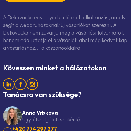
A Dekovacka egy egyedülálló cseh alkalmazás, amely
segít a webáruházaknak új vásárlókat szerezni. A
Dekovacka nem zavarja meg a vásárlási folyamatot,
hanem oda juttatja el a vásárlót, ahol még kedvet kap
a vásárláshoz... a köszönőoldalra.
Kövessen minket a hálózatokon
Tanácsra van szüksége?
Anna Vrbkova
Ügyfélszolgálati szakértő
+420 774 297 277