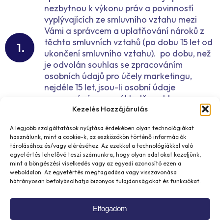
nezbytnou k výkonu práv a povinností
vyplývajících ze smluvního vztahu mezi
Vámi a správcem a uplatňování nároků z
těchto smluvních vztahů (po dobu 15 let od
ukončení smluvního vztahu). po dobu, než
je odvolán souhlas se zpracováním
osobních údajů pro účely marketingu,
nejdéle 15 let, jsou-li osobní údaje
zpracovávány na základě souhlasu.
Kezelés Hozzájárulás
Po uplynutí doby uchovávání osobních
A legjobb szolgáltatások nyújtása érdekében olyan technológiákat
használunk, mint a cookie-k, az eszközökön történő információk
údajů správce osobní údaje vymaže.
tárolásához és/vagy eléréséhez. Az ezekkel a technológiákkal való
egyetértés lehetővé teszi számunkra, hogy olyan adatokat kezeljünk,
mint a böngészési viselkedés vagy az egyedi azonosító ezen a
Příjemci osobních údajů
weboldalon. Az egyetértés megtagadása vagy visszavonása
hátrányosan befolyásolhatja bizonyos tulajdonságokat és funkciókat.
(subdodavatelé správce)
Elfogadom